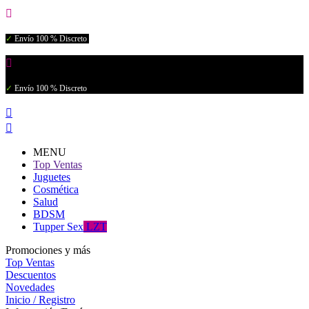

✓
Envío 100 % Discreto

✓
Envío 100 % Discreto


MENU
Top Ventas
Juguetes
Cosmética
Salud
BDSM
Tupper Sex
LZT
Promociones y más
Top Ventas
Descuentos
Novedades
Inicio / Registro