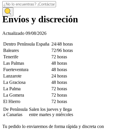
Inicio
Envíos y discreción
Atención al Cliente
Envío rápido y discreto
Generales
Envíos siempre Discretos
Actualizado 09/08/2026
Dentro Península España
24/48 horas
Baleares
72/96 horas
Tenerife
72 horas
Las Palmas
48 horas
Fuerteventura
48 horas
Lanzarote
24 horas
La Graciosa
48 horas
La Palma
72 horas
La Gomera
72 horas
El Hierro
72 horas
De Península
Salen los jueves y llega
a Canarias
entre martes y miércoles
Tu pedido lo enviaremos de forma rápida y discreta con