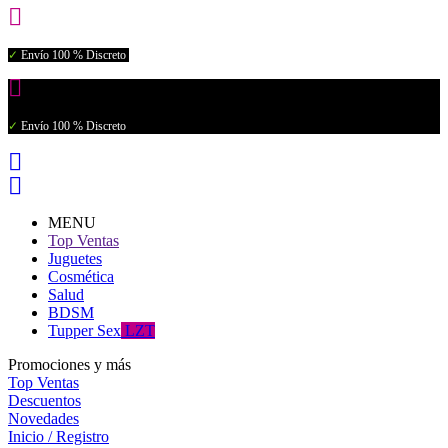

✓
Envío 100 % Discreto

✓
Envío 100 % Discreto


MENU
Top Ventas
Juguetes
Cosmética
Salud
BDSM
Tupper Sex
LZT
Promociones y más
Top Ventas
Descuentos
Novedades
Inicio / Registro