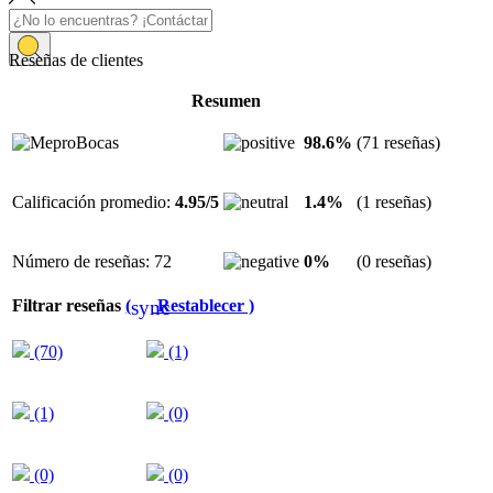
Inicio
Reseñas de clientes
Reseñas de clientes
Resumen
98.6%
(71 reseñas)
Calificación promedio:
4.95/5
1.4%
(1 reseñas)
Número de reseñas: 72
0%
(0 reseñas)
sync
Filtrar reseñas
(
Restablecer )
(70)
(1)
(1)
(0)
(0)
(0)