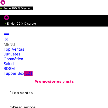

✓
Envío 100 % Discreto

✓
Envío 100 % Discreto


MENU
Top Ventas
Juguetes
Cosmética
Salud
BDSM
Tupper Sex
LZT
Promociones y más
Top Ventas
Descuentos