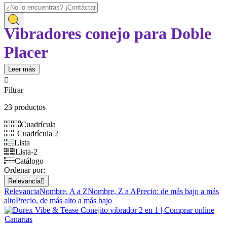
Inicio
Vibradores conejo para Doble
Juguetes Eróticos
Vibradores
Vibradores Conejo
Placer
Leer más
Descubre nuestra colección de
vibradores
doble placer
muy

conocidos como
conejito rampante
que te brindarán sensaciones
Filtrar
intensas y satisfacción total. Encuentra el vibrador perfecto para
disfrutar de momentos de placer dual. ¡Explora ahora!
23 productos
Cuadrícula
Cuadrícula 2
Lista
Lista-2
Catálogo
Ordenar por:
Relevancia

Relevancia
Nombre, A a Z
Nombre, Z a A
Precio: de más bajo a más
alto
Precio, de más alto a más bajo