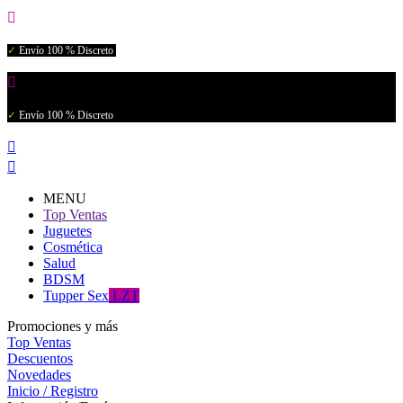

✓
Envío 100 % Discreto

✓
Envío 100 % Discreto


MENU
Top Ventas
Juguetes
Cosmética
Salud
BDSM
Tupper Sex
LZT
Promociones y más
Top Ventas
Descuentos
Novedades
Inicio / Registro