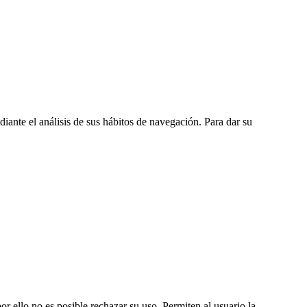
diante el análisis de sus hábitos de navegación. Para dar su
or ello no es posible rechazar su uso. Permiten al usuario la