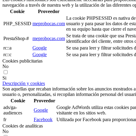
navegación a través de nuestra web y la utilización de las diferentes o
Cookie
Proveedor
La cookie PHPSESSID es nativa de PHP
PHP_SESSID
meprobocas.com
usuario y para pasar los datos de e
en su equipo hasta que cierre el nav
Se trata de una cookie que usa Prest
PrestaShop-#
meprobocas.com
identificador del cliente, entre otros
rc::a
Google
Se usa para leer y filtrar solicitudes 
rc::c
Google
Se usa para leer y filtrar solicitudes 
Cookies publicitarias
No
Si
Descripción y cookies
Son aquellas que recaban información sobre los anuncios mostrados a lo
usuario o, personalizadas, si recopilan información personal del usuari
Cookie
Proveedor
ads/ga-
Google AdWords utiliza estas cookies para
Google
audiences
visitante en los sitios web.
fr
Facebook
Utilizada por Facebook para proporcionar 
Cookies de analíticas
No