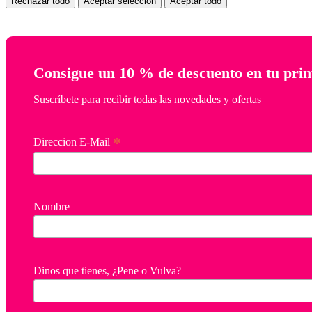
Rechazar todo
Aceptar selección
Aceptar todo
Consigue un 10 % de descuento en tu pr
Suscríbete para recibir todas las novedades y ofertas
*
Direccion E-Mail
Nombre
Dinos que tienes, ¿Pene o Vulva?