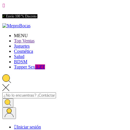

✓
Envío 100 % Discreto
MENU
Top Ventas
Juguetes
Cosmética
Salud
BDSM
Tupper Sex
LZT

Iniciar sesión