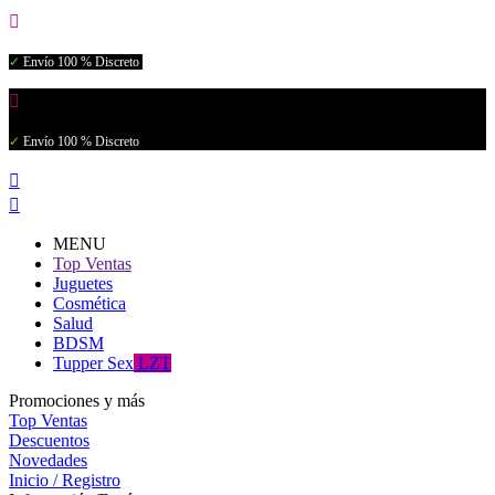

✓
Envío 100 % Discreto

✓
Envío 100 % Discreto


MENU
Top Ventas
Juguetes
Cosmética
Salud
BDSM
Tupper Sex
LZT
Promociones y más
Top Ventas
Descuentos
Novedades
Inicio / Registro