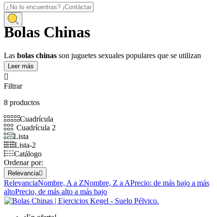
Inicio
Bolas Chinas
Juguetes Eróticos
Bolas Chinas
Las
bolas chinas
son juguetes sexuales populares que se utilizan
para fortalecer los músculos del suelo pélvico y mejorar la salud
Leer más
sexual. Estas pequeñas esferas, generalmente hechas de silicona o

metal, se insertan en la vagina y se mantienen en su lugar mediante
Filtrar
contracciones musculares.
8 productos
Cuadrícula
Cuadrícula 2
Lista
Lista-2
Catálogo
Ordenar por:
Relevancia

Relevancia
Nombre, A a Z
Nombre, Z a A
Precio: de más bajo a más
alto
Precio, de más alto a más bajo