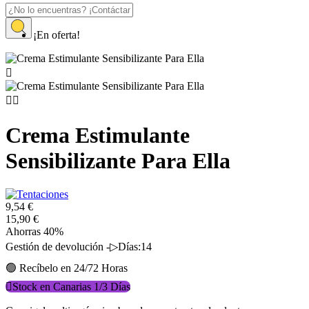
Inicio
¡En oferta!
Cosmética Erótica
Afrodisiacos Hombre y Mujer
Crema Estimulante Sensibilizante Para Ella



Crema Estimulante
Sensibilizante Para Ella
9,54 €
15,90 €
Ahorras 40%
Gestión de devolución -▷Días:14
🟢 Recíbelo en 24/72 Horas

Stock en Canarias 1/3 Días