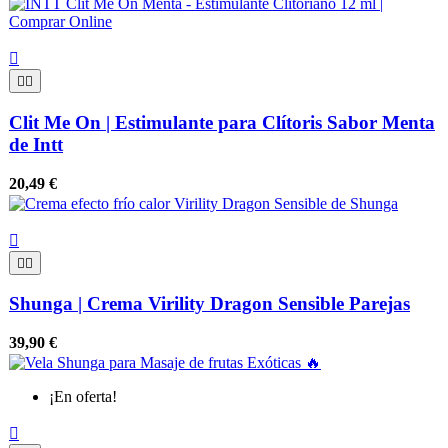



Clit Me On | Estimulante para Clítoris Sabor Menta
de Intt
20,49 €



Shunga | Crema Virility Dragon Sensible Parejas
39,90 €
¡En oferta!
