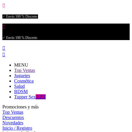

✓
Envío 100 % Discreto

✓
Envío 100 % Discreto


MENU
Top Ventas
Juguetes
Cosmética
Salud
BDSM
Tupper Sex
LZT
Promociones y más
Top Ventas
Descuentos
Novedades
Inicio / Registro