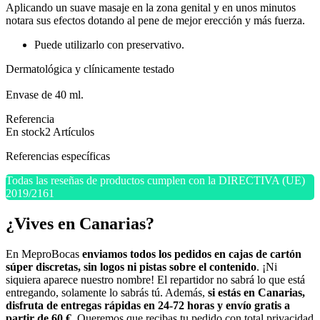
Aplicando un suave masaje en la zona genital y en unos minutos
notara sus efectos dotando al pene de mejor erección y más fuerza.
Puede utilizarlo con preservativo.
Dermatológica y clínicamente testado
Envase de 40 ml.
Referencia
En stock
2 Artículos
Referencias específicas
Todas las reseñas de productos cumplen con la DIRECTIVA (UE)
2019/2161
¿Vives en Canarias?
En MeproBocas
enviamos todos los pedidos en cajas de cartón
súper discretas, sin logos ni pistas sobre el contenido
. ¡Ni
siquiera aparece nuestro nombre! El repartidor no sabrá lo que está
entregando, solamente lo sabrás tú. Además,
si estás en Canarias,
disfruta de entregas rápidas en 24-72 horas y envío gratis a
partir de 60 €
. Queremos que recibas tu pedido con total privacidad