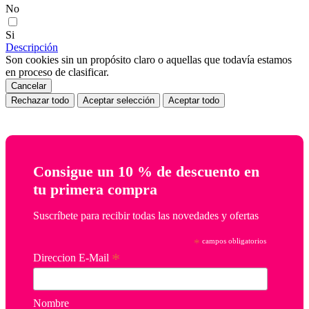
No
Si
Descripción
Son cookies sin un propósito claro o aquellas que todavía estamos
en proceso de clasificar.
Cancelar
Rechazar todo
Aceptar selección
Aceptar todo
Consigue un 10 % de descuento en
tu primera compra
Suscríbete para recibir todas las novedades y ofertas
*
campos obligatorios
*
Direccion E-Mail
Nombre