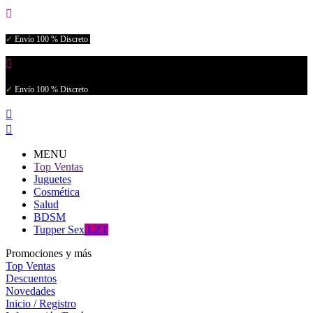

✓
Envío 100 % Discreto

✓
Envío 100 % Discreto


MENU
Top Ventas
Juguetes
Cosmética
Salud
BDSM
Tupper Sex
LZT
Promociones y más
Top Ventas
Descuentos
Novedades
Inicio / Registro