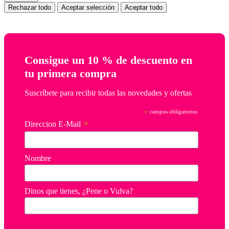
Rechazar todo
Aceptar selección
Aceptar todo
Consigue un 10 % de descuento en
tu primera compra
Suscríbete para recibir todas las novedades y ofertas
*
campos obligatorios
*
Direccion E-Mail
Nombre
Dinos que tienes, ¿Pene o Vulva?