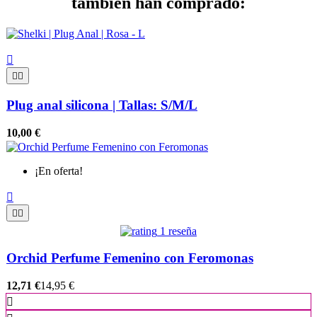
también han comprado:



Plug anal silicona | Tallas: S/M/L
10,00 €
¡En oferta!



1 reseña
Orchid Perfume Femenino con Feromonas
12,71 €
14,95 €
