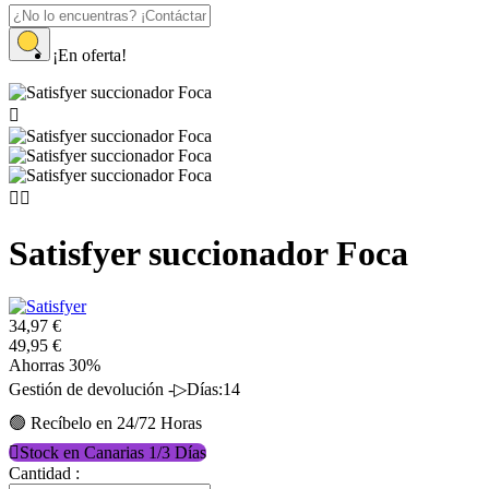
Inicio
¡En oferta!
Satisfyer succionador Foca



Satisfyer succionador Foca
34,97 €
49,95 €
Ahorras 30%
Gestión de devolución -▷Días:14
🟢 Recíbelo en 24/72 Horas

Stock en Canarias 1/3 Días
Cantidad :