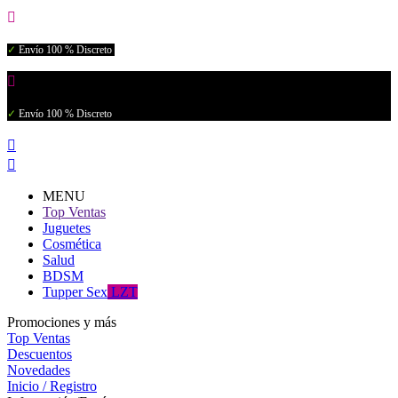

✓
Envío 100 % Discreto

✓
Envío 100 % Discreto


MENU
Top Ventas
Juguetes
Cosmética
Salud
BDSM
Tupper Sex
LZT
Promociones y más
Top Ventas
Descuentos
Novedades
Inicio / Registro