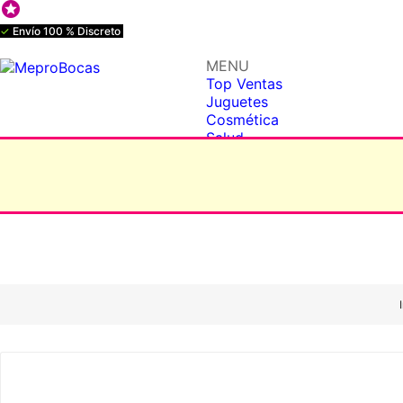

✓
Envío 100 % Discreto
MENU
Top Ventas
Juguetes
Cosmética
Salud
BDSM
Tupper Sex
LZT