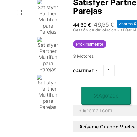
Satisfyer Partne
Parejas

46,95 €
Ahorras 
44,60 €
Gestión de devolución -▷Días:14
Próximamente
3 Motores
CANTIDAD :
Agotado

Avísame Cuando Vuelva 