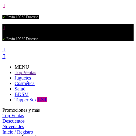

✓
Envío 100 % Discreto

✓
Envío 100 % Discreto


MENU
Top Ventas
Juguetes
Cosmética
Salud
BDSM
Tupper Sex
LZT
Promociones y más
Top Ventas
Descuentos
Novedades
Inicio / Registro