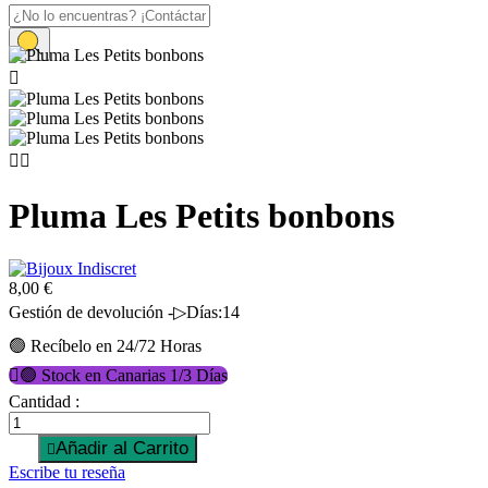
Inicio
Pluma Les Petits bonbons



Pluma Les Petits bonbons
8,00 €
Gestión de devolución -▷Días:14
🟢 Recíbelo en 24/72 Horas

🟢 Stock en Canarias 1/3 Días
Cantidad :
Añadir al Carrito

Escribe tu reseña