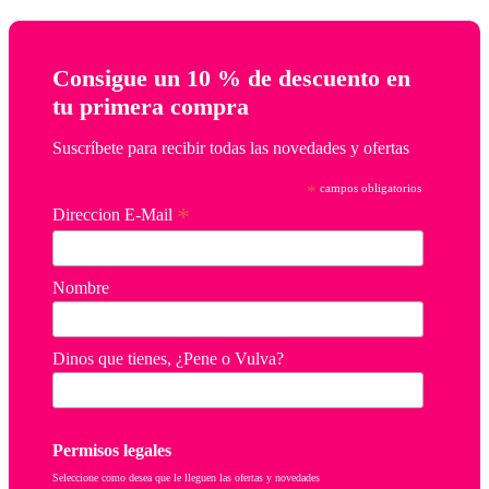
Consigue un 10 % de descuento en
tu primera compra
Suscríbete para recibir todas las novedades y ofertas
*
campos obligatorios
*
Direccion E-Mail
Nombre
Dinos que tienes, ¿Pene o Vulva?
Permisos legales
Seleccione como desea que le lleguen las ofertas y novedades