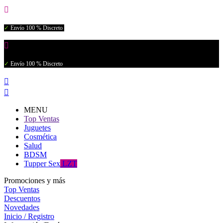

✓
Envío 100 % Discreto

✓
Envío 100 % Discreto


MENU
Top Ventas
Juguetes
Cosmética
Salud
BDSM
Tupper Sex
LZT
Promociones y más
Top Ventas
Descuentos
Novedades
Inicio / Registro