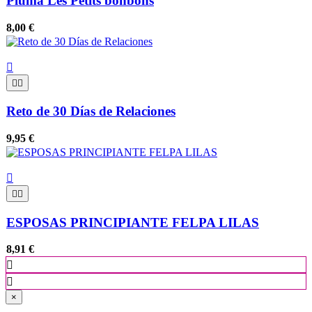
Pluma Les Petits bonbons
8,00 €



Reto de 30 Días de Relaciones
9,95 €



ESPOSAS PRINCIPIANTE FELPA LILAS
8,91 €


×