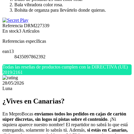
Bala vibradora color rosa.
Bolsita de organza para llevártelo donde quieras.
Referencia
DRM227339
En stock
3 Artículos
Referencias específicas
ean13
8435097862392
Todas las reseñas de productos cumplen con la DIRECTIVA (UE)
2019/2161
28/05/2026
Luna
¿Vives en Canarias?
En MeproBocas
enviamos todos los pedidos en cajas de cartón
súper discretas, sin logos ni pistas sobre el contenido
. ¡Ni
siquiera aparece nuestro nombre! El repartidor no sabrá lo que está
entregando, solamente lo sabrás tú. Además,
si estás en Canarias,