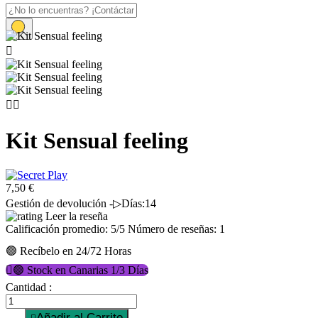
Inicio
Juegos

Kit Sensual feeling


Kit Sensual feeling
7,50 €
Gestión de devolución -▷Días:14
Leer la reseña
Calificación promedio:
5
/5 Número de reseñas:
1
🟢 Recíbelo en 24/72 Horas

🟢 Stock en Canarias 1/3 Días
Cantidad :
Añadir al Carrito