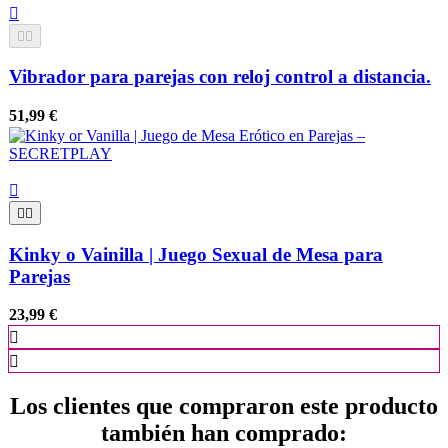



Vibrador para parejas con reloj control a distancia.
51,99 €



Kinky o Vainilla | Juego Sexual de Mesa para
Parejas
23,99 €


Los clientes que compraron este producto
también han comprado: